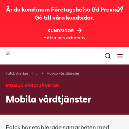
Är du kund inom Företagshälsa (fd Previa)?
Gå till våra kundsidor.
KUNDSIDOR
Hälsa och arbetsliv
Falck Sverige
...
Mobila vårdtjänster
Tjänster
MOBILA VÅRDTJÄNSTER
Utbildningar
Mobila vårdtjänster
Bli kund
Jobba på Falck
Om oss
Falck har etablerade samarbeten med