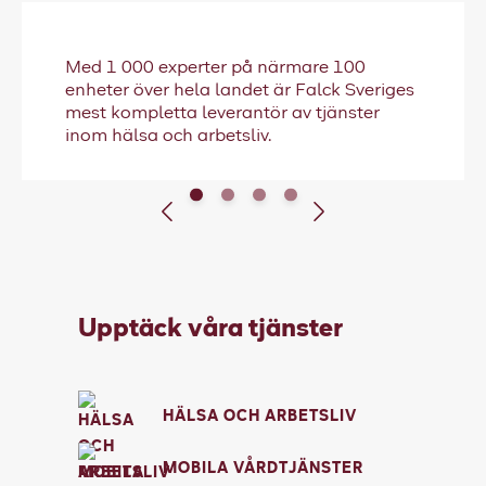
Falck websites
I din roll hos Falck finns du på plats när
Med 1 000 experter på närmare 100
människor behöver dig som mest –
Mobil vård skapar större nytta för
Falck erbjuder tjänster inom hälsa,
Pressrum
enheter över hela landet är Falck Sveriges
oavsett om du jobbar operativt eller
patienter, vårdgivare och samhället i stort.
arbetsmiljö, mobil vård och
mest kompletta leverantör av tjänster
bakom skrivbordet gör du skillnad. Hos
Kontakt
räddningstjänst.
inom hälsa och arbetsliv.
oss arbetar du med verklig påverkan på
livet.
Upptäck våra tjänster
HÄLSA OCH ARBETSLIV
MOBILA VÅRDTJÄNSTER