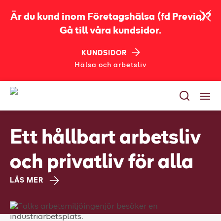
Är du kund inom Företagshälsa (fd Previa)?
Gå till våra kundsidor.
KUNDSIDOR
Hälsa och arbetsliv
Tjänster
Ett hållbart arbetsliv
Utbildningar
och privatliv för alla
Bli kund
LÄS MER
Jobba på Falck
Om oss