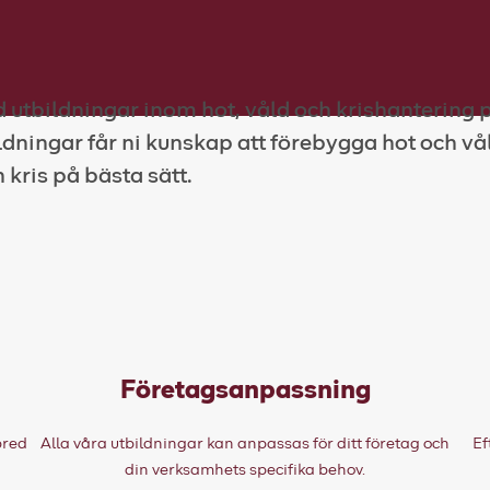
d utbildningar inom hot, våld och krishantering 
dningar får ni kunskap att förebygga hot och vå
 kris på bästa sätt.
Företagsanpassning
bred
Alla våra utbildningar kan anpassas för ditt företag och
Ef
din verksamhets specifika behov.