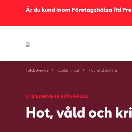
Är du kund inom Företagshälsa (fd Prev
Falck Sverige
Utbildningar
Hot, våld och kris
UTBILDNINGAR FRÅN FALCK
Hot, våld och kr