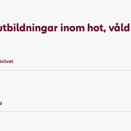
utbildningar inom hot, våld
tslivet
g