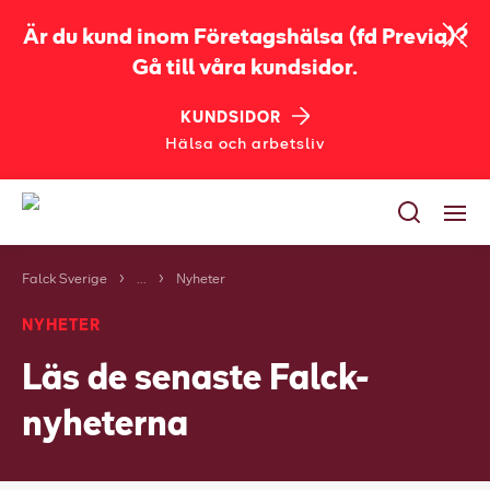
Är du kund inom Företagshälsa (fd Previa)?
Gå till våra kundsidor.
KUNDSIDOR
Hälsa och arbetsliv
Falck Sverige
...
Nyheter
Tjänster
NYHETER
Utbildningar
Läs de senaste Falck-
Bli kund
nyheterna
Jobba på Falck
Om oss