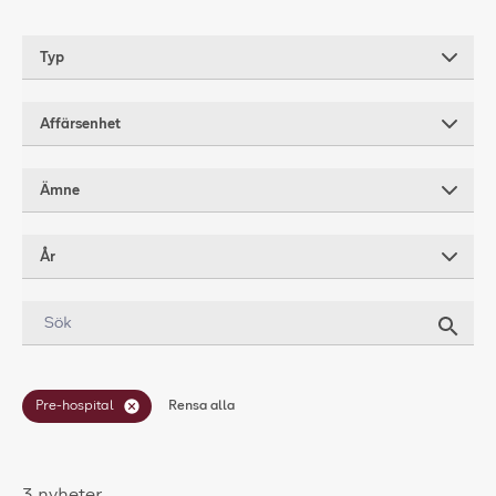
Falck websites
Typ
Pressrum
Affärsenhet
Kontakt
Ämne
År
Pre-hospital
Rensa alla
3
nyheter