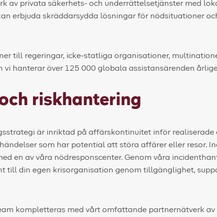
erk av privata säkerhets- och underrättelsetjänster med lok
i kan erbjuda skräddarsydda lösningar för nödsituationer o
ner till regeringar, icke-statliga organisationer, multinatio
h vi hanterar över 125 000 globala assistansärenden årlige
 och riskhantering
sstrategi är inriktad på affärskontinuitet inför realiserade
 händelser som har potential att störa affärer eller resor. 
ed en av våra nödresponscenter. Genom våra incidenthante
t till din egen krisorganisation genom tillgänglighet, supp
team kompletteras med vårt omfattande partnernätverk av 