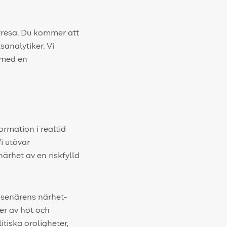
vresa. Du kommer att
sanalytiker. Vi
 med en
rmation i realtid
i utövar
ärhet av en riskfylld
esenärens närhet-
er av hot och
itiska oroligheter,