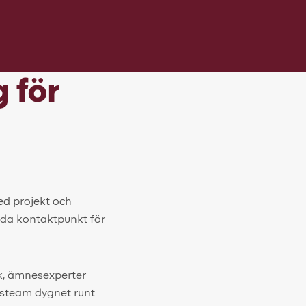
 för
ed projekt och
nda kontaktpunkt för
rk, ämnesexperter
tsteam dygnet runt