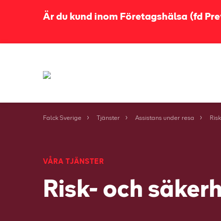
Är du kund inom Företagshälsa (fd Prev
Falck Sverige
Tjänster
Assistans under resa
Ris
VÅRA TJÄNSTER
Risk- och säker