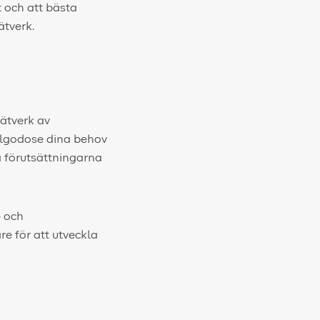
t och att bästa
ätverk.
nätverk av
illgodose dina behov
a förutsättningarna
- och
re för att utveckla