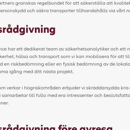
rtners granskas regelbundet för att säkerställa att kvalite
Personskydd och säkra transporter tillhandahålls via vårt n
srådgivning
nce har ett dedikerat team av säkerhetsanalytiker och ett 
erhet, hälsa och transport som vi kan mobilisera för att t
ed en riskbedömning eller en fysisk bedömning av de lokal
mma igång med ditt nästa projekt.
om verkar i högriskområden erbjuder vi skräddarsydda kris
 samarbetar till fullo med era intressenter och beslutsfatta
ner.
rådgivning före avresa