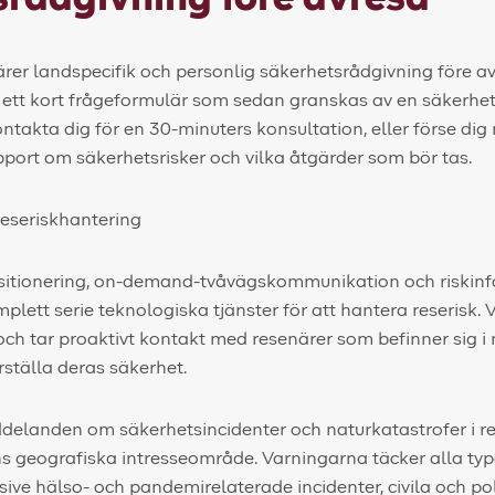
ärer landspecifik och personlig säkerhetsrådgivning före a
i ett kort frågeformulär som sedan granskas av en säkerhet
takta dig för en 30-minuters konsultation, eller förse dig
ort om säkerhetsrisker och vilka åtgärder som bör tas.
eseriskhantering
sitionering, on-demand-tvåvägskommunikation och riskinfo
plett serie teknologiska tjänster för att hantera reserisk. V
h tar proaktivt kontakt med resenärer som befinner sig i n
erställa deras säkerhet.
delanden om säkerhetsincidenter och naturkatastrofer i r
ens geografiska intresseområde. Varningarna täcker alla typ
usive hälso- och pandemirelaterade incidenter, civila och pol