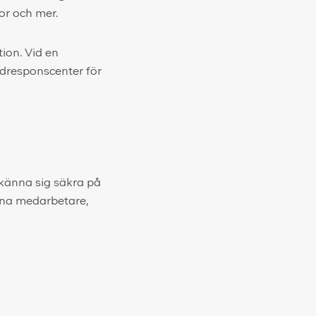
ror och mer.
tion. Vid en
ödresponscenter för
 känna sig säkra på
 dina medarbetare,