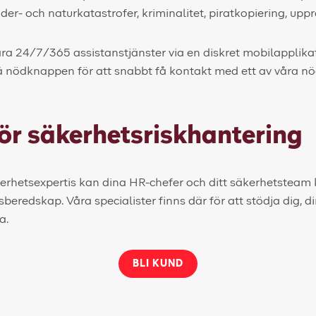
der- och naturkatastrofer, kriminalitet, piratkopiering, upp
 våra 24/7/365 assistanstjänster via en diskret mobilapplika
på nödknappen för att snabbt få kontakt med ett av våra n
ör säkerhetsriskhantering
kerhetsexpertis kan dina HR-chefer och ditt säkerhetsteam
risberedskap. Våra specialister finns där för att stödja dig,
a.
BLI KUND