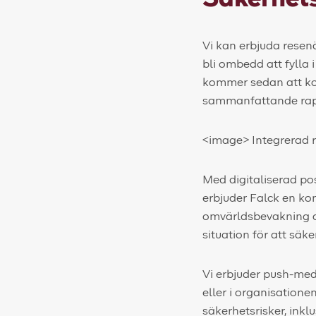
Vi kan erbjuda resen
bli ombedd att fylla 
kommer sedan att kon
sammanfattande rapp
<image> Integrerad r
Med digitaliserad po
erbjuder Falck en kom
omvärldsbevakning oc
situation för att säk
Vi erbjuder push-med
eller i organisation
säkerhetsrisker, inkl