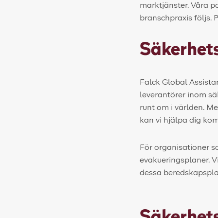
marktjänster. Våra pa
branschpraxis följs. 
Säkerhet
Falck Global Assista
leverantörer inom säk
runt om i världen. M
kan vi hjälpa dig ko
För organisationer s
evakueringsplaner. Vi
dessa beredskapspla
Säkerhets