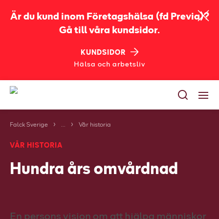
Är du kund inom Företagshälsa (fd Previa)?
Gå till våra kundsidor.
KUNDSIDOR
Hälsa och arbetsliv
Falck Sverige
...
Vår historia
Tjänster
VÅR HISTORIA
Utbildningar
Hundra års omvårdnad
Bli kund
Jobba på Falck
Om oss
En persons vision om att hjälpa människor