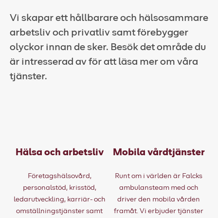
Vi skapar ett hållbarare och hälsosammare
Falck websites
arbetsliv och privatliv samt förebygger
Pressrum
olyckor innan de sker. Besök det område du
Kontakt
är intresserad av för att läsa mer om våra
tjänster.
Hälsa och arbetsliv
Mobila vårdtjänster
Företagshälsovård,
Runt om i världen är Falcks
personalstöd, krisstöd,
ambulansteam med och
ledarutveckling, karriär- och
driver den mobila vården
omställningstjänster samt
framåt. Vi erbjuder tjänster