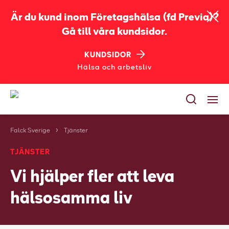
Är du kund inom Företagshälsa (fd Previa)?
Gå till våra kundsidor.
KUNDSIDOR
Hälsa och arbetsliv
Falck Sverige
Tjänster
Tjänster
TJÄNSTER
Utbildningar
Vi hjälper fler att leva
Bli kund
hälsosamma liv
Jobba på Falck
Om oss