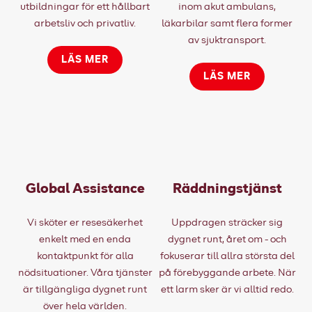
utbildningar för ett hållbart
inom akut ambulans,
arbetsliv och privatliv.
läkarbilar samt flera former
av sjuktransport.
LÄS MER
LÄS MER
Global Assistance
Räddningstjänst
Vi sköter er resesäkerhet
Uppdragen sträcker sig
enkelt med en enda
dygnet runt, året om - och
kontaktpunkt för alla
fokuserar till allra största del
nödsituationer. Våra tjänster
på förebyggande arbete. När
är tillgängliga dygnet runt
ett larm sker är vi alltid redo.
över hela världen.